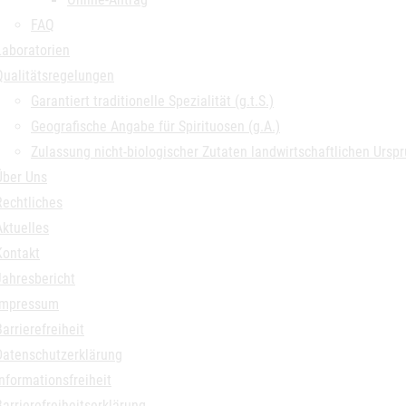
FAQ
Laboratorien
Qualitätsregelungen
Garantiert traditionelle Spezialität (g.t.S.)
Geografische Angabe für Spirituosen (g.A.)
Zulassung nicht-biologischer Zutaten landwirtschaftlichen Ursp
Über Uns
Rechtliches
Aktuelles
Kontakt
Jahresbericht
Impressum
Barrierefreiheit
Datenschutzerklärung
Informationsfreiheit
Barrierefreiheitserklärung