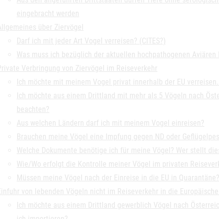
eingebracht werden
Allgemeines über Ziervögel
Darf ich mit jeder Art Vogel verreisen? (CITES?)
Was muss ich bezüglich der aktuellen hochpathogenen Aviären I
Private Verbringung von Ziervögel im Reiseverkehr
Ich möchte mit meinem Vogel privat innerhalb der EU verreisen
Ich möchte aus einem Drittland mit mehr als 5 Vögeln nach Öste
beachten?
Aus welchen Ländern darf ich mit meinem Vogel einreisen?
Brauchen meine Vögel eine Impfung gegen ND oder Geflügelpest
Welche Dokumente benötige ich für meine Vögel? Wer stellt die
Wie/Wo erfolgt die Kontrolle meiner Vögel im privaten Reisever
Müssen meine Vögel nach der Einreise in die EU in Quarantäne
Einfuhr von lebenden Vögeln nicht im Reiseverkehr in die Europäische
Ich möchte aus einem Drittland gewerblich Vögel nach Österreich
ich importieren?