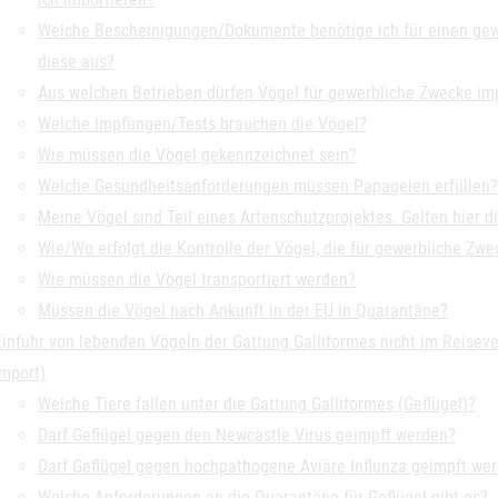
Welche Bescheinigungen/Dokumente benötige ich für einen gewe
diese aus?
Aus welchen Betrieben dürfen Vögel für gewerbliche Zwecke im
Welche Impfungen/Tests brauchen die Vögel?
Wie müssen die Vögel gekennzeichnet sein?
Welche Gesundheitsanforderungen müssen Papageien erfüllen?
Meine Vögel sind Teil eines Artenschutzprojektes. Gelten hier 
Wie/Wo erfolgt die Kontrolle der Vögel, die für gewerbliche Zw
Wie müssen die Vögel transportiert werden?
Müssen die Vögel nach Ankunft in der EU in Quarantäne?
Einfuhr von lebenden Vögeln der Gattung Galliformes nicht im Reiseve
Import)
Welche Tiere fallen unter die Gattung Galliformes (Geflügel)?
Darf Geflügel gegen den Newcastle Virus geimpft werden?
Darf Geflügel gegen hochpathogene Aviäre Influnza geimpft we
Welche Anforderungen an die Quarantäne für Geflügel gibt es?