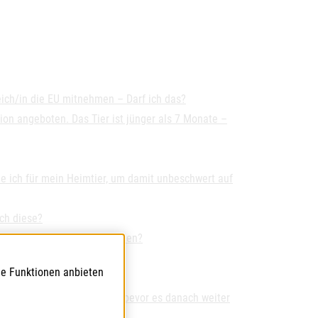
ich/in die EU mitnehmen – Darf ich das?
on angeboten. Das Tier ist jünger als 7 Monate –
 ich für mein Heimtier, um damit unbeschwert auf
ch diese?
ierärzt:in ausgestellt werden?
en?
le Funktionen anbieten
deren Mitgliedstaat der EU bevor es danach weiter