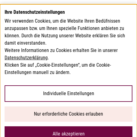
Wo finde ich Kontaktdaten, zu Institutionen oder
Ihre Datenschutzeinstellungen
Personen, welche Verkehrsfähigkeitsgutachten
Wir verwenden Cookies, um die Website Ihren Bedüfnissen
ausstellen können?
anzupassen bzw. um Ihnen spezielle Funktionen anbieten zu
können. Durch die Nutzung unserer Website erklären Sie sich
Agentur gemäß § 65 LMSVG
damit einverstanden.
Untersuchungsstellen der Länder gemäß § 72 LMSVG
Weitere Informationen zu Cookies erhalten Sie in unserer
Datenschutzerklärung
.
gemäß § 73 LMSVG hierzu berechtigte Personen
Klicken Sie auf „Cookie-Einstellungen“, um die Cookie-
Einstellungen manuell zu ändern.
© 2026 Bundesamt für Verbrauchergesundheit
Individuelle Einstellungen
Barrierefreiheitserklärung
Nur erforderliche Cookies erlauben
Datenschutzerklärung
Impressum
Alle akzeptieren
Sitemap