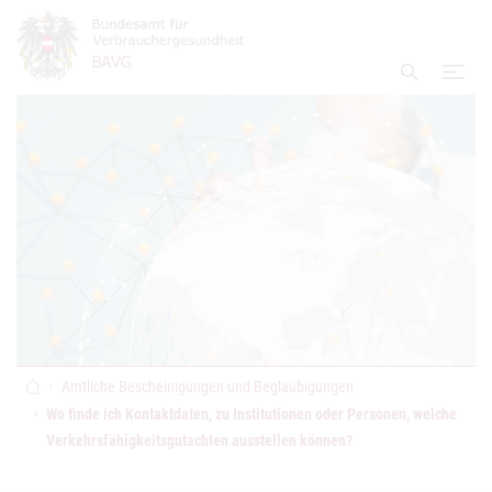
Accesskey
Accesskey
Accesskey
Zum Inhalt
Zum Hauptmenü
Zur Suche
[4]
[1]
[2]
Navi
Suche ei
Startseite
Amtliche Bescheinigungen und Beglaubigungen
Wo finde ich Kontaktdaten, zu Institutionen oder Personen, welche
Verkehrsfähigkeitsgutachten ausstellen können?