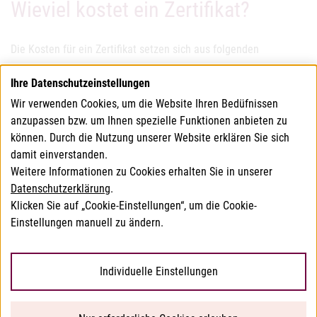
Wieviel kostet ein Zertifikat?
Die Kosten für ein Zertifikat setzen sich aus folgenden
Positionen des aktuellen BAVG Gebührentarifs zusammen:
Ihre Datenschutzeinstellungen
Wir verwenden Cookies, um die Website Ihren Bedüfnissen
1 x Verwaltungsabgabe für die Ausstellung einer amtlichen
anzupassen bzw. um Ihnen spezielle Funktionen anbieten zu
Bescheinigung
können. Durch die Nutzung unserer Website erklären Sie sich
1 x Beglaubigung
damit einverstanden.
je Produkt 1 x Produktaufschlag
Weitere Informationen zu Cookies erhalten Sie in unserer
Datenschutzerklärung
.
Siehe:
BAVG_Gebührentarif
Klicken Sie auf „Cookie-Einstellungen“, um die Cookie-
Einstellungen manuell zu ändern.
© 2026 Bundesamt für Verbrauchergesundheit
Individuelle Einstellungen
Barrierefreiheitserklärung