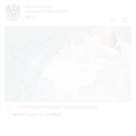
Accesskey
Accesskey
Accesskey
Zum Inhalt
Zum Hauptmenü
Zur Suche
[4]
[1]
[2]
Navi
Suche ei
Startseite
Amtliche Bescheinigungen und Beglaubigungen
Wieviel kostet ein Zertifikat?