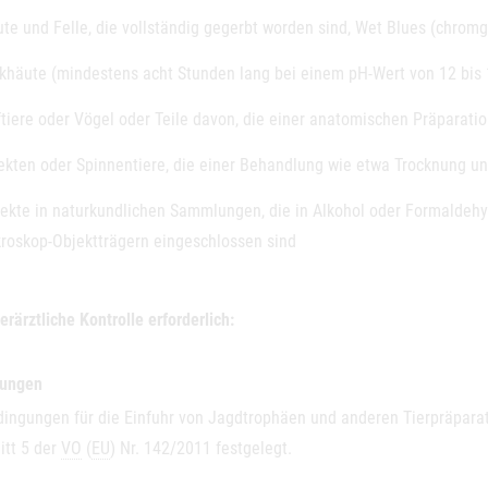
te und Felle, die vollständig gegerbt worden sind,
Wet Blues
(chromge
khäute (mindestens acht Stunden lang bei einem pH-Wert von 12 bis 
tiere oder Vögel oder Teile davon, die einer anatomischen Präparatio
ekten oder Spinnentiere, die einer Behandlung wie etwa Trocknung u
ekte in naturkundlichen Sammlungen, die in Alkohol oder Formaldehy
roskop-Objektträgern eingeschlossen sind
erärztliche Kontrolle erforderlich:
gungen
dingungen für die Einfuhr von Jagdtrophäen und anderen Tierpräparate
itt 5 der
VO
(
EU
) Nr. 142/2011 festgelegt.