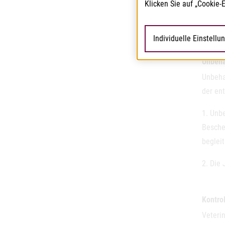
veröffe
Klicken Sie auf „Cookie-
https:
Individuelle Einstellu
Unbeha
Unbeha
der en
1. Unb
Besche
beglei
2. Die
Kontrol
Veteri