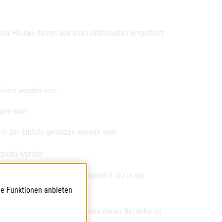
er Häute) dürfen aus allen Drittstaaten eingeführt
ziert worden sein
den sein
or der Einfuhr gesalzen worden sein
rpackt wurden
m Muster des Anhangs XV Kapitel 6 (A) in der
le Funktionen anbieten
Betrieb erfolgt sein. Die Liste dieser Betriebe ist