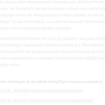
en, müssen diese dokumentenecht verbunden sein. Nichtzutreffende
eichen. Die Unterschrift und das Dienstsiegel müssen eine andere Far
nigungen sind in der Amtssprache jenes Mitgliedstaates, in dem die gr
rtigen. Ist dies nicht möglich, so ist dem Grenztierarzt/ der Grenztie
tzung in die entsprechende Sprache vorzulegen.
nztierärztliche Einfuhrkontrolle in die
EU
(und damit auch nach Österre
se Sendungsart zugelassenen Grenzkontrollstelle (z.B. Wien-Schwechat
te Grenzübertritt der Sendung muss den Grenztierärzt:innen der betre
r österreichischen Grenze zumindest 18 Stunden) mittels
GGED-P
(Gem
ndigt werden.
liche Grundlagen (in der jeweils letztgültigen Fassung anzuwenden)
(EU) Nr. 1069/2009 (Grundverordnung Nebenprodukte)
(EU) Nr. 142/2011 (Durchführungsverordnung Nebenprodukte)