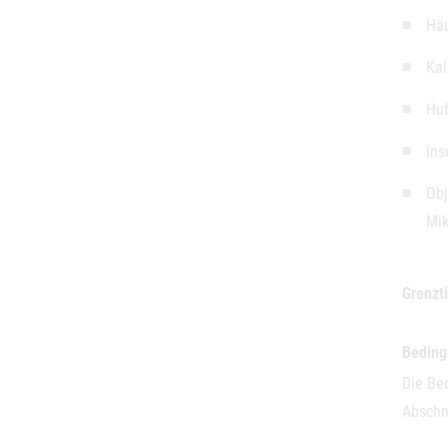
Häu
Kal
Huf
Ins
Obj
Mik
Grenzti
Bedin
Die Be
Abschn