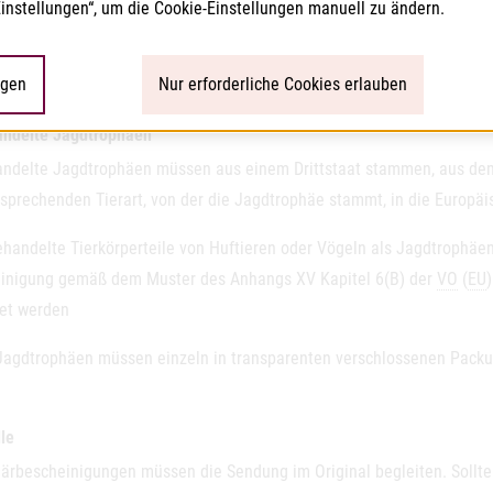
ntlicht unter der Internetadresse (
Animal by-products
;
Section
VI :
Gam
Einstellungen“, um die Cookie-Einstellungen manuell zu ändern.
//food.ec.europa.eu/animals/live-animal-movements/approved-establi
ngen
Nur erforderliche Cookies erlauben
ndelte Jagdtrophäen
ndelte Jagdtrophäen müssen aus einem Drittstaat stammen, aus dem d
tsprechenden Tierart, von der die Jagdtrophäe stammt, in die Europäi
ehandelte Tierkörperteile von Huftieren oder Vögeln als Jagdtrophäe
inigung gemäß dem Muster des Anhangs XV Kapitel 6(B) der
VO
(
EU
tet werden
 Jagdtrophäen müssen einzeln in transparenten verschlossenen Packu
le
närbescheinigungen müssen die Sendung im Original begleiten. Sollt