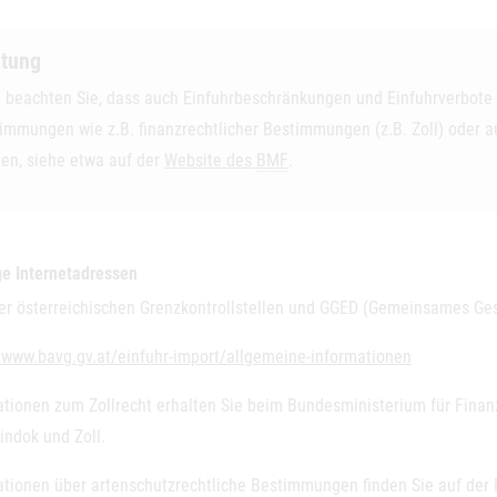
tung
e beachten Sie, dass auch Einfuhrbeschränkungen und Einfuhrverbote 
immungen wie z.B. finanzrechtlicher Bestimmungen (z.B. Zoll) oder a
en, siehe etwa auf der
Website des
BMF
.
ge Internetadressen
der österreichischen Grenzkontrollstellen und GGED (Gemeinsames G
//www.bavg.gv.at/einfuhr-import/allgemeine-informationen
ationen zum Zollrecht erhalten Sie beim Bundesministerium für Fin
indok und Zoll.
ationen über artenschutzrechtliche Bestimmungen finden Sie auf d