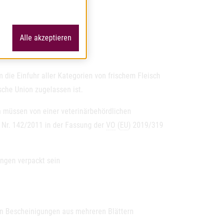
e trophies plants
):
shments-veterinary_en
Alle akzeptieren
ie Einfuhr aller Kategorien von frischem Fleisch
sche Union zugelassen ist.
n müssen von einer veterinärbehördlichen
) Nr. 142/2011 in der Fassung der
VO
(
EU
) 2019/319
ngen verpackt sein
en Bescheinigungen aus mehreren Blättern