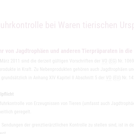
fuhrkontrolle bei Waren tierischen Ur
hr von Jagdtrophäen und anderen Tierpräparaten in die
 März 2011 sind die derzeit gültigen Vorschriften der
VO
(
EG
) Nr. 106
rodukte in Kraft. Zu Nebenprodukten gehören auch Jagdtrophäen und
 grundsätzlich in Anhang XIV Kapitel II Abschnitt 5 der
VO
(
EU
) Nr. 1
lpflicht
nfuhrkontrolle von Erzeugnissen von Tieren (umfasst auch Jagdtrophäe
eitlich geregelt.
Sendungen der grenztierärztlichen Kontrolle zu stellen sind, ist in 
egt.