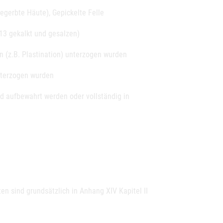
gerbte Häute), Gepickelte Felle
13 gekalkt und gesalzen)
n (z.B. Plastination) unterzogen wurden
nterzogen wurden
d aufbewahrt werden oder vollständig in
n sind grundsätzlich in Anhang XIV Kapitel II