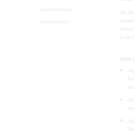
Begriffserklärungen
Um die 
verwen
Downloadbereich
bedeute
in der
Keine g
Jag
Bes
sin
Jag
wu
Jag
Ges