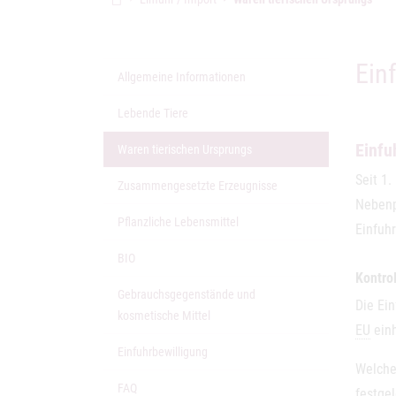
Ein
Allgemeine Informationen
Lebende Tiere
Einfu
(aktuelle Seite)
Waren tierischen Ursprungs
Seit 1.
Zusammengesetzte Erzeugnisse
Nebenp
Pflanzliche Lebensmittel
Einfuhr
BIO
Kontrol
Gebrauchsgegenstände und
Die Ei
kosmetische Mittel
EU
einh
Einfuhrbewilligung
Welche 
FAQ
festgel