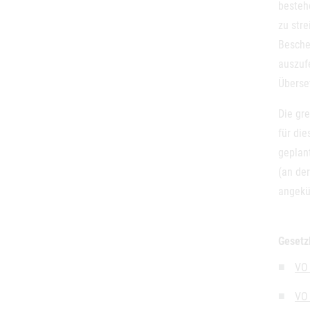
besteh
zu str
Beschei
auszufe
Überse
Die gre
für die
geplan
(an de
angekü
Gesetz
VO 
VO 