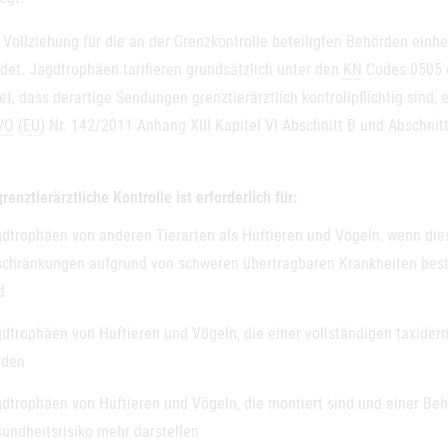
Vollziehung für die an der Grenzkontrolle beteiligten Behörden einhe
det. Jagdtrophäen tarifieren grundsätzlich unter den
KN
Codes 0505 o
t, dass derartige Sendungen grenztierärztlich kontrollpflichtig sind
VO
(
EU
) Nr. 142/2011 Anhang XIII Kapitel VI Abschnitt B und Abschni
renztierärztliche Kontrolle ist erforderlich für:
dtrophäen von anderen Tierarten als Huftieren und Vögeln, wenn di
chränkungen aufgrund von schweren übertragbaren Krankheiten beste
d
dtrophäen von Huftieren und Vögeln, die einer vollständigen taxide
rden
dtrophäen von Huftieren und Vögeln, die montiert sind und einer Beh
undheitsrisiko mehr darstellen