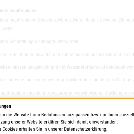
elte Jagdtrophäen
elte Jagdtrophäen (Knochen, Hörner, Hufe, Klauen, Geweihe, Zähne od
, wenn:
gende Behandlungen durchgeführt wurden:
ner, Hufe, Klauen, Geweihe und Zähne müssen ausgekocht und desinfi
chen müssen ausgekocht und mit Wasserstoffperoxyd behandelt wor
te und Felle müssen entweder getrocknet oder mindestens 14 Tage v
 Jagdtrophäen einzeln in transparenten verschlossenen Packungen ve
lungen
 Trophäen jeweils eine veterinärbehördliche Bescheinigung gemäß de
g der
VO
(
EU
) Nr. 294/2013 beiliegt
um die Website Ihren Bedüfnissen anzupassen bzw. um Ihnen speziel
tzung unserer Website erklären Sie sich damit einverstanden.
andlung muss in einem im Ursprungsstaat registrierten und gelisteten 
u Cookies erhalten Sie in unserer
Datenschutzerklärung
.