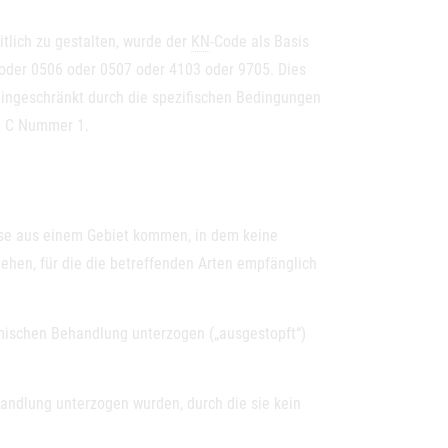
itlich zu gestalten, wurde der
KN
-Code als Basis
der 0506 oder 0507 oder 4103 oder 9705. Dies
, eingeschränkt durch die spezifischen Bedingungen
tt C Nummer 1.
ese aus einem Gebiet kommen, in dem keine
hen, für die die betreffenden Arten empfänglich
rmischen Behandlung unterzogen („ausgestopft“)
andlung unterzogen wurden, durch die sie kein