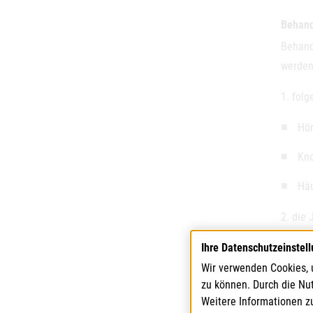
Behand
Behand
werden
1. fol
Hör
Kno
Häu
2. die
Ihre Datenschutzeinstel
3. den
Fassun
Wir verwenden Cookies, 
zu können. Durch die Nu
Die Beh
Weitere Informationen z