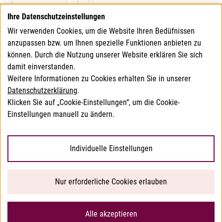
An wen wird die
Ihre Datenschutzeinstellungen
Gebührenvorschreibung
Wir verwenden Cookies, um die Website Ihren Bedüfnissen
übermittelt?
anzupassen bzw. um Ihnen spezielle Funktionen anbieten zu
können. Durch die Nutzung unserer Website erklären Sie sich
damit einverstanden.
Die Gebührenvorschreibung wird vom BAVG an jene
Weitere Informationen zu Cookies erhalten Sie in unserer
Unternehmensadresse zugestellt, die bei Antragstellung
Datenschutzerklärung
.
bekannt gegeben wurde (via Mail oder Post).
Klicken Sie auf „Cookie-Einstellungen“, um die Cookie-
Einstellungen manuell zu ändern.
© 2026 Bundesamt für Verbrauchergesundheit
Individuelle Einstellungen
Barrierefreiheitserklärung
Nur erforderliche Cookies erlauben
Datenschutzerklärung
Impressum
Alle akzeptieren
Sitemap