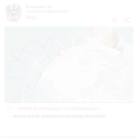
Accesskey
Accesskey
Accesskey
Zum Inhalt
Zum Hauptmenü
Zur Suche
[4]
[1]
[2]
Navi
Suche ei
Startseite
Amtliche Bescheinigungen und Beglaubigungen
An wen wird die Gebührenvorschreibung übermittelt?