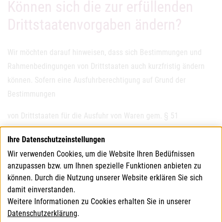
Können sich die zur erfüllenden
Drittstaatenvorgaben ändern?
Wir möchten darauf hinweisen, dass sich Bestimmungen und
Rahmenbedingungen von Drittstaaten auch kurzfristig ändern
können. Sofern eine Ausfuhrberechtigung auf Grund der
Bestimmungen
von Drittstaaten für die Ausfuhr von Waren gem. § 51
Lebensmittelsicherheits- und Verbraucherschutzgesetz (
LMSVG
)
Ihre Datenschutzeinstellungen
benötigt wird, kann eine neuerliche Kontaktaufnahme bzw.
Wir verwenden Cookies, um die Website Ihren Bedüfnissen
Antragsstellung erfolgen.
anzupassen bzw. um Ihnen spezielle Funktionen anbieten zu
können. Durch die Nutzung unserer Website erklären Sie sich
Aktuelle Informationen finden Sie auf der
damit einverstanden.
Kommunikationsplattform Verbrauchergesundheit
bzw.
Weitere Informationen zu Cookies erhalten Sie in unserer
informieren Sie sich bitte bei den Außenwirtschaftsstellen der
Datenschutzerklärung
.
Wirtschaftskammer Österreich
.