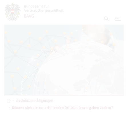
Accesskey
Accesskey
Accesskey
Zum Inhalt
Zum Hauptmenü
Zur Suche
[4]
[1]
[2]
Navi
Suche ei
Startseite
Ausfuhrberechtigungen
Können sich die zur erfüllenden Drittstaatenvorgaben ändern?