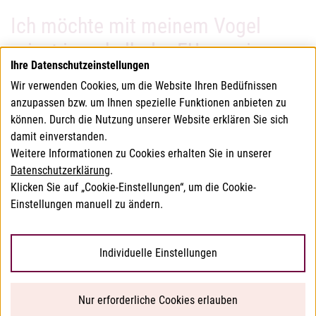
Ich möchte mit meinem Vogel
privat innerhalb der EU verreisen.
Ihre Datenschutzeinstellungen
An wen kann ich mich bei Fragen
Wir verwenden Cookies, um die Website Ihren Bedüfnissen
wenden?
anzupassen bzw. um Ihnen spezielle Funktionen anbieten zu
können. Durch die Nutzung unserer Website erklären Sie sich
damit einverstanden.
Das Bundesamt für Verbrauchergesundheit (BAVG) ist für die
Weitere Informationen zu Cookies erhalten Sie in unserer
Einfuhr von Vögel aus Drittländern in die EU zuständig, für die
Datenschutzerklärung
.
Verbringung innerhalb der EU die Amtstierärzt:innen.
Klicken Sie auf „Cookie-Einstellungen“, um die Cookie-
Einstellungen manuell zu ändern.
© 2026 Bundesamt für Verbrauchergesundheit
Individuelle Einstellungen
Barrierefreiheitserklärung
Nur erforderliche Cookies erlauben
Datenschutzerklärung