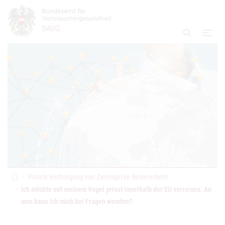
Accesskey
Accesskey
Accesskey
Zum Inhalt
Zum Hauptmenü
Zur Suche
[4]
[1]
[2]
Navi
Suche ei
Startseite
Private Verbringung von Ziervögel im Reiseverkehr
Ich möchte mit meinem Vogel privat innerhalb der EU verreisen. An
wen kann ich mich bei Fragen wenden?