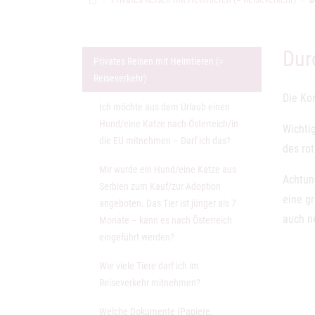
Dur
Privates Reisen mit Heimtieren (=
Reiseverkehr)
Die Kon
Ich möchte aus dem Urlaub einen
Hund/eine Katze nach Österreich/in
Wichtig
die EU mitnehmen – Darf ich das?
des ro
Mir wurde ein Hund/eine Katze aus
Achtun
Serbien zum Kauf/zur Adoption
eine gr
angeboten. Das Tier ist jünger als 7
auch ne
Monate – kann es nach Österreich
eingeführt werden?
Wie viele Tiere darf ich im
Reiseverkehr mitnehmen?
Welche Dokumente (Papiere,