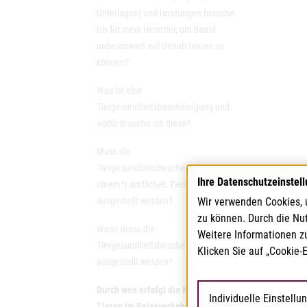
Unterlagen) und Impfungen brauche
ich für mein Heimtier, um damit
unbeschwert auf Urlaub fahren zu
können?
Was ist eine
Tiergesundheitsbescheinigung und
wofür brauche ich diese?
Muss die
Tiergesundheitsbescheinigung von
Ihre Datenschutzeinstel
einem*r amtlichen Tierärzt:in
Wir verwenden Cookies, 
ausgestellt werden?
zu können. Durch die Nu
Wann muss die
Weitere Informationen z
Tiergesundheitsbescheinigung
Klicken Sie auf „Cookie-
ausgestellt werden?
Durch wen erfolgt die Kontrolle von
Individuelle Einstellu
(aktuelle Seite)
Tieren im Reiseverkehr?