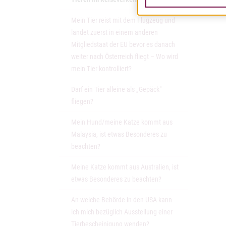
Mein Tier reist mit dem Flugzeug und
landet zuerst in einem anderen
Mitgliedstaat der EU bevor es danach
weiter nach Österreich fliegt – Wo wird
mein Tier kontrolliert?
Darf ein Tier alleine als „Gepäck"
fliegen?
Mein Hund/meine Katze kommt aus
Malaysia, ist etwas Besonderes zu
beachten?
Meine Katze kommt aus Australien, ist
etwas Besonderes zu beachten?
An welche Behörde in den USA kann
ich mich bezüglich Ausstellung einer
Tierbescheinigung wenden?