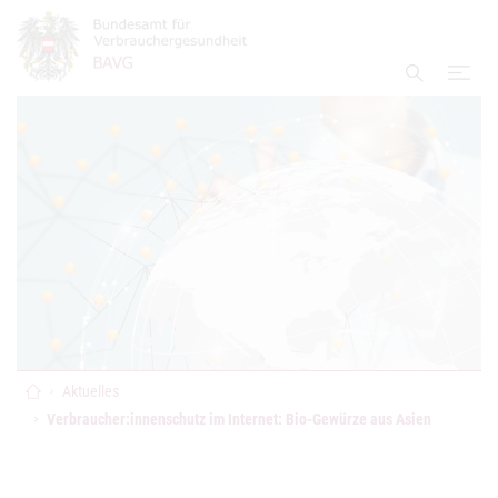
Accesskey
Accesskey
Accesskey
Zum Inhalt
Zum Hauptmenü
Zur Suche
[4]
[1]
[2]
Navi
Suche ei
Startseite
Aktuelles
Verbraucher:innenschutz im Internet: Bio-Gewürze aus Asien