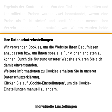
Ergebnis der Kontrollaktion: Von den fünf online bestellten und
kontrollierten Proben wurden zwei beanstandet, wovon eine
Probe als “nicht sicher” und somit “für den menschlichen
Verzehr ungeeignet” einzustufen war. Weiters wurden beide
Proben wegen mangelhafter bzw. irreführender Kennzeichnung
Ihre Datenschutzeinstellungen
beanstandet. Dies entspricht einer Beanstandungsquote von 40
Wir verwenden Cookies, um die Website Ihren Bedüfnissen
Prozent. Bei den drei nicht beanstandeten Proben wurden
anzupassen bzw. um Ihnen spezielle Funktionen anbieten zu
Pflanzenschutzmittel-Rückstände unter dem erlaubten
können. Durch die Nutzung unserer Website erklären Sie sich
Grenzwert nachgewiesen.
damit einverstanden.
Weitere Informationen zu Cookies erhalten Sie in unserer
Weitere Details entnehmen Sie dem
Abschlussbericht
.
Datenschutzerklärung
.
Klicken Sie auf „Cookie-Einstellungen“, um die Cookie-
Zurück
Einstellungen manuell zu ändern.
© 2026 Bundesamt für Verbrauchergesundheit
Individuelle Einstellungen